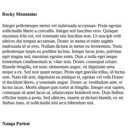
Rocky Mountains
Integer pellentesque metus vel malesuada accumsan. Proin egestas
sollicitudin libero a convallis. Integer sed faucibus eros. Quisque
maximus felis est, vel venenatis nisi faucibus non. Ut suscipit velit
ultrices dui tempus accumsan. Donec in metus et enim sagittis
malesuada id ut eros. Nullam dictum in metus eu fermentum. Nunc
pellentesque turpis eu porttitor lacinia. Integer lacus justo, pulvinar
eget magna sed, maximus egestas enim. Duis a nulla eget neque
fermentum condimentum ac vitae sem. Donec consequat ornare.
Blandit fringilla, est nunc elementum augue, eu dignissim urna
neque a ex. Sed non quam neque. Proin eget gravida tellus, id luctus
sem. Nam elit sem, dignissim eu tristique et, egestas vel velit.Donec
et tincidunt libero, a venenatis augue. Donec ac vestibulum ante, et
luctus lacus. Morbi aliquet quis tortor at fringilla. Integer erat sapien,
consequat sit amet lacus ut, ullamcorper hendrerit eros. Duis finibus
efficitur turpis a porta. Sed ultricies, mauris ut dictum blandit, ex mi
finibus risus, et sollicitudin nisl arcu bibendum nisi.
Nanga Parbat