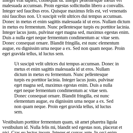
Integer erat sapien, consequat sit. Integer pellentesque metus vel
malesuada accumsan. Proin egestas sollicitudin libero a convallis.
Integer sed faucibus eros. Quisque maximus felis est, vel venenatis
nisi faucibus non. Ut suscipit velit ultrices dui tempus accumsan.
Donec in metus et enim sagittis malesuada id ut eros. Nullam dictum
in metus eu fermentum. Nunc pellentesque turpis eu porttitor lacinia.
Integer lacus justo, pulvinar eget magna sed, maximus egestas enim.
Duis a nulla eget neque fermentum condimentum ac vitae sem.
Donec consequat ornare. Blandit fringilla, est nunc elementum
augue, eu dignissim urna neque a ex. Sed non quam neque. Proin
eget gravida tellus, id luctus sem.
Ut suscipit velit ultrices dui tempus accumsan. Donec in
metus et enim sagittis malesuada id ut eros. Nullam
dictum in metus eu fermentum. Nunc pellentesque
turpis eu porttitor lacinia. Integer lacus justo, pulvinar
eget magna sed, maximus egestas enim. Duis a nulla
eget neque fermentum condimentum ac vitae sem.
Donec consequat ornare. Blandit fringilla, est nunc
elementum augue, eu dignissim urna neque a ex. Sed
non quam neque. Proin eget gravida tellus, id luctus
sem.
Vestibulum porttitor fermentum quam, sit amet pharetra ligula
vestibulum id. Nulla felis mi, blandit sed egestas non, placerat et
nisi. Cras eu lectus ipsum. Integer et cursus ante. In orci enim,