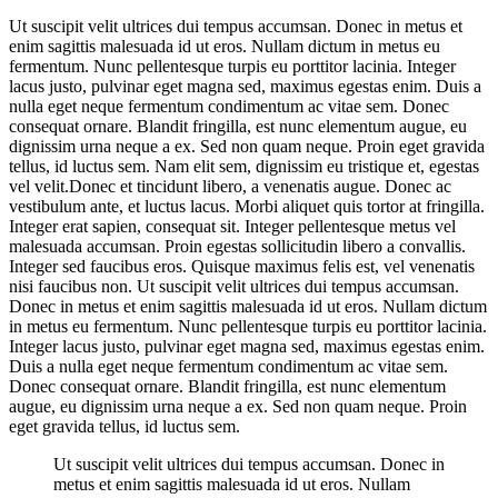
Ut suscipit velit ultrices dui tempus accumsan. Donec in metus et
enim sagittis malesuada id ut eros. Nullam dictum in metus eu
fermentum. Nunc pellentesque turpis eu porttitor lacinia. Integer
lacus justo, pulvinar eget magna sed, maximus egestas enim. Duis a
nulla eget neque fermentum condimentum ac vitae sem. Donec
consequat ornare. Blandit fringilla, est nunc elementum augue, eu
dignissim urna neque a ex. Sed non quam neque. Proin eget gravida
tellus, id luctus sem. Nam elit sem, dignissim eu tristique et, egestas
vel velit.Donec et tincidunt libero, a venenatis augue. Donec ac
vestibulum ante, et luctus lacus. Morbi aliquet quis tortor at fringilla.
Integer erat sapien, consequat sit. Integer pellentesque metus vel
malesuada accumsan. Proin egestas sollicitudin libero a convallis.
Integer sed faucibus eros. Quisque maximus felis est, vel venenatis
nisi faucibus non. Ut suscipit velit ultrices dui tempus accumsan.
Donec in metus et enim sagittis malesuada id ut eros. Nullam dictum
in metus eu fermentum. Nunc pellentesque turpis eu porttitor lacinia.
Integer lacus justo, pulvinar eget magna sed, maximus egestas enim.
Duis a nulla eget neque fermentum condimentum ac vitae sem.
Donec consequat ornare. Blandit fringilla, est nunc elementum
augue, eu dignissim urna neque a ex. Sed non quam neque. Proin
eget gravida tellus, id luctus sem.
Ut suscipit velit ultrices dui tempus accumsan. Donec in
metus et enim sagittis malesuada id ut eros. Nullam