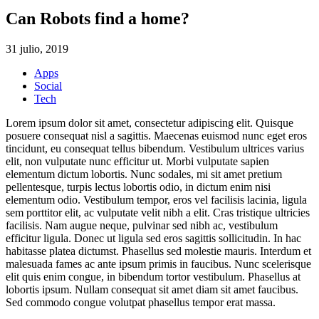
Can Robots find a home?
31 julio, 2019
Apps
Social
Tech
Lorem ipsum dolor sit amet, consectetur adipiscing elit. Quisque
posuere consequat nisl a sagittis. Maecenas euismod nunc eget eros
tincidunt, eu consequat tellus bibendum. Vestibulum ultrices varius
elit, non vulputate nunc efficitur ut. Morbi vulputate sapien
elementum dictum lobortis. Nunc sodales, mi sit amet pretium
pellentesque, turpis lectus lobortis odio, in dictum enim nisi
elementum odio. Vestibulum tempor, eros vel facilisis lacinia, ligula
sem porttitor elit, ac vulputate velit nibh a elit. Cras tristique ultricies
facilisis. Nam augue neque, pulvinar sed nibh ac, vestibulum
efficitur ligula. Donec ut ligula sed eros sagittis sollicitudin. In hac
habitasse platea dictumst. Phasellus sed molestie mauris. Interdum et
malesuada fames ac ante ipsum primis in faucibus. Nunc scelerisque
elit quis enim congue, in bibendum tortor vestibulum. Phasellus at
lobortis ipsum. Nullam consequat sit amet diam sit amet faucibus.
Sed commodo congue volutpat phasellus tempor erat massa.