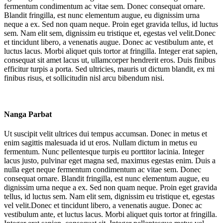
fermentum condimentum ac vitae sem. Donec consequat ornare.
Blandit fringilla, est nunc elementum augue, eu dignissim urna
neque a ex. Sed non quam neque. Proin eget gravida tellus, id luctus
sem. Nam elit sem, dignissim eu tristique et, egestas vel velit.Donec
et tincidunt libero, a venenatis augue. Donec ac vestibulum ante, et
luctus lacus. Morbi aliquet quis tortor at fringilla. Integer erat sapien,
consequat sit amet lacus ut, ullamcorper hendrerit eros. Duis finibus
efficitur turpis a porta. Sed ultricies, mauris ut dictum blandit, ex mi
finibus risus, et sollicitudin nisl arcu bibendum nisi.
Nanga Parbat
Ut suscipit velit ultrices dui tempus accumsan. Donec in metus et
enim sagittis malesuada id ut eros. Nullam dictum in metus eu
fermentum. Nunc pellentesque turpis eu porttitor lacinia. Integer
lacus justo, pulvinar eget magna sed, maximus egestas enim. Duis a
nulla eget neque fermentum condimentum ac vitae sem. Donec
consequat ornare. Blandit fringilla, est nunc elementum augue, eu
dignissim urna neque a ex. Sed non quam neque. Proin eget gravida
tellus, id luctus sem. Nam elit sem, dignissim eu tristique et, egestas
vel velit.Donec et tincidunt libero, a venenatis augue. Donec ac
vestibulum ante, et luctus lacus. Morbi aliquet quis tortor at fringilla.