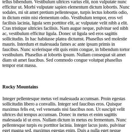
tellus bibendum. Vestibulum ultrices varius elit, non vulputate nunc
efficitur ut. Morbi vulputate sapien elementum dictum lobortis. Nunc
sodales, mi sit amet pretium pellentesque, turpis lectus lobortis odio,
in dictum enim nisi elementum odio. Vestibulum tempor, eros vel
facilisis lacinia, ligula sem porttitor elit, ac vulputate velit nibh a elit.
Cras tristique ultricies facilisis. Nam augue neque, pulvinar sed nibh
ac, vestibulum efficitur ligula. Donec ut ligula sed eros sagittis
sollicitudin. In hac habitasse platea dictumst. Phasellus sed molestie
mauris. Interdum et malesuada fames ac ante ipsum primis in
faucibus. Nunc scelerisque elit quis enim congue, in bibendum tortor
vestibulum. Phasellus at lobortis ipsum. Nullam consequat sit amet
diam sit amet faucibus. Sed commodo congue volutpat phasellus
tempor erat massa.
Rocky Mountains
Integer pellentesque metus vel malesuada accumsan. Proin egestas
sollicitudin libero a convallis. Integer sed faucibus eros. Quisque
maximus felis est, vel venenatis nisi faucibus non. Ut suscipit velit
ultrices dui tempus accumsan. Donec in metus et enim sagittis
malesuada id ut eros. Nullam dictum in metus eu fermentum. Nunc
pellentesque turpis eu porttitor lacinia. Integer lacus justo, pulvinar
eget magna sed, maximus egestas enim. Duis a nulla eget neque