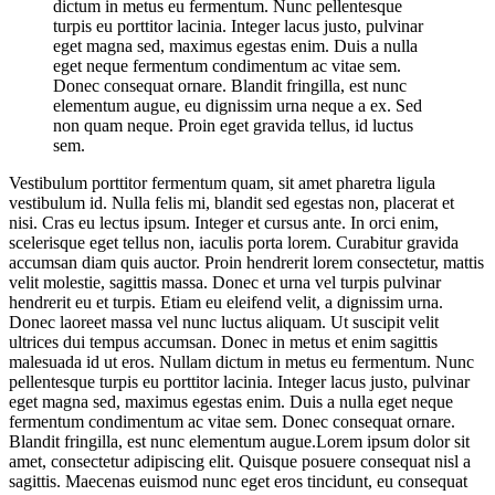
dictum in metus eu fermentum. Nunc pellentesque
turpis eu porttitor lacinia. Integer lacus justo, pulvinar
eget magna sed, maximus egestas enim. Duis a nulla
eget neque fermentum condimentum ac vitae sem.
Donec consequat ornare. Blandit fringilla, est nunc
elementum augue, eu dignissim urna neque a ex. Sed
non quam neque. Proin eget gravida tellus, id luctus
sem.
Vestibulum porttitor fermentum quam, sit amet pharetra ligula
vestibulum id. Nulla felis mi, blandit sed egestas non, placerat et
nisi. Cras eu lectus ipsum. Integer et cursus ante. In orci enim,
scelerisque eget tellus non, iaculis porta lorem. Curabitur gravida
accumsan diam quis auctor. Proin hendrerit lorem consectetur, mattis
velit molestie, sagittis massa. Donec et urna vel turpis pulvinar
hendrerit eu et turpis. Etiam eu eleifend velit, a dignissim urna.
Donec laoreet massa vel nunc luctus aliquam. Ut suscipit velit
ultrices dui tempus accumsan. Donec in metus et enim sagittis
malesuada id ut eros. Nullam dictum in metus eu fermentum. Nunc
pellentesque turpis eu porttitor lacinia. Integer lacus justo, pulvinar
eget magna sed, maximus egestas enim. Duis a nulla eget neque
fermentum condimentum ac vitae sem. Donec consequat ornare.
Blandit fringilla, est nunc elementum augue.Lorem ipsum dolor sit
amet, consectetur adipiscing elit. Quisque posuere consequat nisl a
sagittis. Maecenas euismod nunc eget eros tincidunt, eu consequat